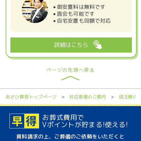
御安置料は無料です
面会も可能です
自宅安置も同額で対応
詳細はこちら
ページの先頭へ戻る
あさひ葬祭トップページ
>
対応斎場のご案内
>
埼玉県の
お葬式費用で
Vポイント
が貯まる!使える!
資料請求の上、ご葬儀のご依頼をいただくと