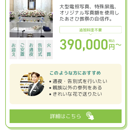
大型電照写真、特殊屏風、
オリジナル写真額を使用し
たあさひ葬祭の自信作。
追加料金不要
390,000
税込
〜
円
このような方におすすめ
通夜・告別式を行いたい
親族以外の参列をある
きれいな花で送りたい
詳細はこちら