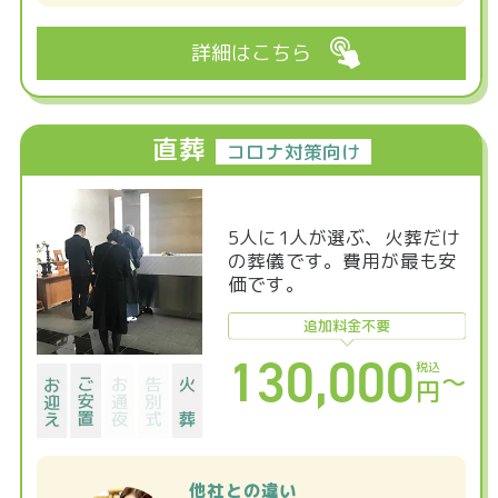
詳細はこちら
直葬
コロナ対策向け
5人に1人が選ぶ、火葬だけ
の葬儀です。費用が最も安
価です。
追加料金不要
130,000
税込
〜
円
他社との違い