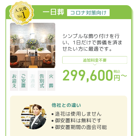
一日葬
コロナ対策向け
シンプルな飾り付けを行
い、1日だけで葬儀を済ま
せたい方に最適です。
追加料金不要
299,600
税込
〜
円
他社との違い
造花は使用しません
御安置料は無料です
御安置期間の面会可能