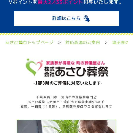
Vポイントを
最大2,433ポイント
付与いたします。
詳細はこちら
あさひ葬祭トップページ
>
対応斎場のご案内
>
埼玉県の
千葉県野田市・流山市の家族葬専門店
あさひ葬祭は野田市・流山市で葬儀実績5800件
直葬、一日葬（1日葬）、家族葬を安価でご提案致します