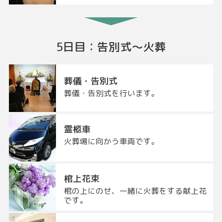
5日目
：
告別式～
火葬
葬儀・告別式
葬儀・告別式を行います。
霊柩車
火葬場に向かう車両です。
棺上花束
棺の上にのせ、一緒に火葬をする献上花
です。