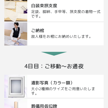
白装束旅支度
足袋、脚絆、手甲等、旅支度の着物一式
です。
ご納棺
故人様をお棺にお納めいたします。
4日目
：
ご移動～
お通夜
遺影写真（カラー額）
大小2種類のサイズをご用意いたしま
す。
葬儀用仮位牌