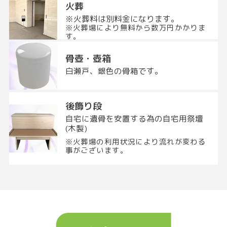
火葬
※火葬料は別料金になります。
※火葬場により無料から数万円かかりま
す。
骨壺・壺箱
白瀬戸、銀色の骨箱です。
後飾り段
自宅に遺骨を安置する為の自宅用祭壇
(木製)
※火葬場の利用状況により流れが変わる
事がございます。