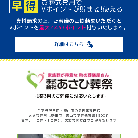
お葬式費用で
Vポイント
が貯まる!使える!
資料請求の上、ご葬儀のご依頼をいただくと
Vポイントを
最大2,433ポイント
付与いたします。
詳細はこちら
千葉県野田市・流山市の家族葬専門店
あさひ葬祭は野田市・流山市で葬儀実績5800件
直葬、一日葬（1日葬）、家族葬を安価でご提案致します