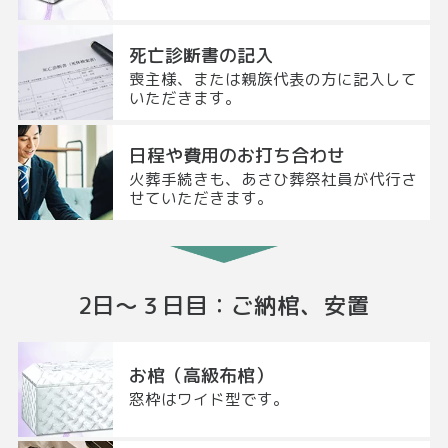
死亡診断書の記入
喪主様、または親族代表の方に記入して
いただきます。
日程や費用のお打ち合わせ
火葬手続きも、あさひ葬祭社員が代行さ
せていただきます。
2日〜３日目
：
ご納棺、安置
お棺（高級布棺）
窓枠はワイド型です。