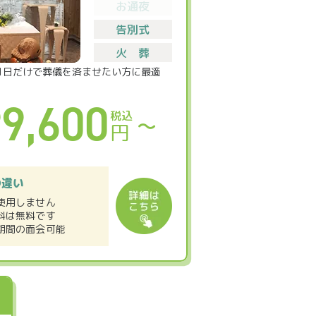
お通夜
告別式
火 葬
1日だけで葬儀を済ませたい方に最適
9,600
税込
〜
円
の違い
使用しません
料は無料です
期間の面会可能