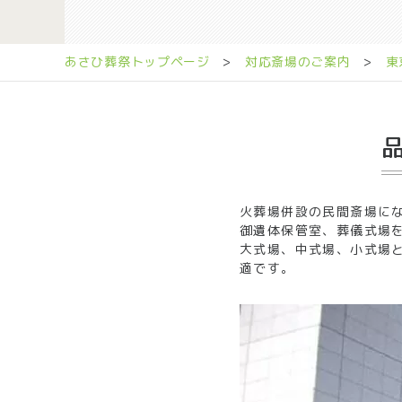
あさひ葬祭トップページ
>
対応斎場のご案内
>
東
火葬場併設の民間斎場に
御遺体保管室、葬儀式場
大式場、中式場、小式場
適です。