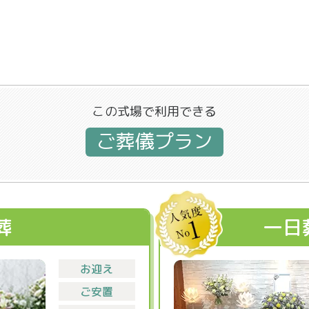
この式場で利用できる
ご葬儀プラン
葬
一日
お迎え
ご安置