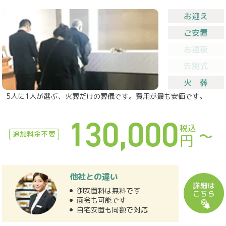
お迎え
ご安置
お通夜
告別式
火 葬
5人に1人が選ぶ、火葬だけの葬儀です。費用が最も安価です。
130,000
税込
〜
追加料金不要
円
他社との違い
御安置料は無料です
面会も可能です
自宅安置も同額で対応