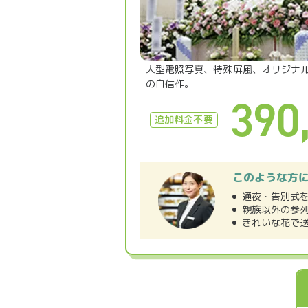
大型電照写真、特殊屏風、オリジナ
の自信作。
390
追加料金不要
このような方
通夜・告別式
親族以外の参
きれいな花で