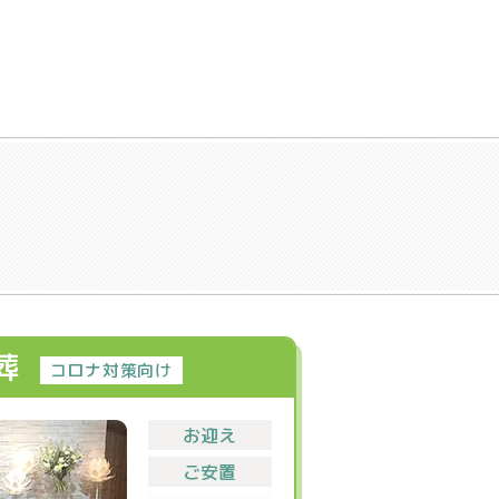
葬
コロナ対策向け
お迎え
ご安置