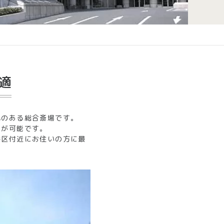
適
気のある総合斎場です。
とが可能です。
谷区付近にお住いの方に最