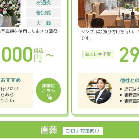
お通夜
告別式
火 葬
ル写真額を使用したあさひ葬祭
シンプルな飾り付けを行い、
です。
,000
29
税込
〜
追加料金不要
円
におすすめ
他社と
を行いたい
造花は
列をある
御安置
送りたい
御安置
直葬
コロナ対策向け