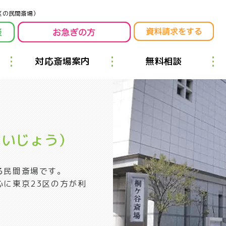
区の民間斎場）
対応斎場案内
無料相談
さいじょう）
る民間斎場です。
に東京23区の方が利